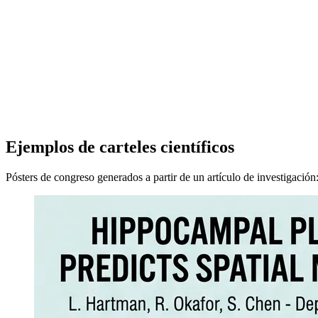
Tamaño del póster
Orientación
Generar póster
Prueba gratuita: 5 créditos — regístrate para obtener más
Historial
Inicia sesión para ver tu historial.
Ejemplos de carteles científicos
Pósters de congreso generados a partir de un artículo de investigación