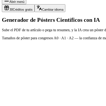
Abrir menú
30
Créditos gratis
Cambiar idioma
Generador de Pósters Científicos con IA
Sube el PDF de tu artículo o pega tu resumen, y la IA crea un póste
Tamaños de póster para congresos A0 · A1 · A2 — la confianza de má
Empieza a crear
Pega tu artículo a la izquierda y pulsa Generar para crear tu primer pós
Generador de Pósteres Científicos con IA
Texto
PDF
Instrucciones adicionales (opcional)