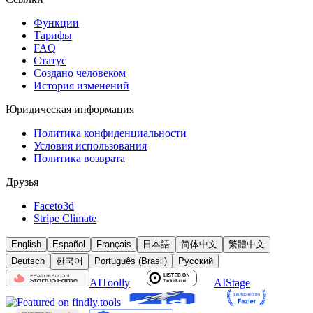
Функции
Тарифы
FAQ
Статус
Создано человеком
История изменений
Юридическая информация
Политика конфиденциальности
Условия использования
Политика возврата
Друзья
Faceto3d
Stripe Climate
English
Español
Français
日本語
简体中文
繁體中文
Deutsch
한국어
Português (Brasil)
Русский
AIToolly
AIStage