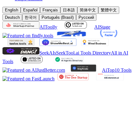
English
Español
Français
日本語
简体中文
繁體中文
Deutsch
한국어
Português (Brasil)
Русский
AIToolly
AIStage
SeekAIs
SeekTool.ai Tools Directory
All in AI
Tools
AiTop10 Tools