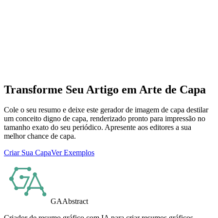
Que tamanho e resolução uma capa de periódico precisa ter?
Uma ótima capa garante que o meu artigo seja selecionado?
Qual a diferença entre o gerador de capa e um resumo gráfico?
Transforme Seu Artigo em Arte de Capa
Cole o seu resumo e deixe este gerador de imagem de capa destilar
um conceito digno de capa, renderizado pronto para impressão no
tamanho exato do seu periódico. Apresente aos editores a sua
melhor chance de capa.
Criar Sua Capa
Ver Exemplos
GAAbstract
Criador de resumo gráfico com IA para criar resumos gráficos