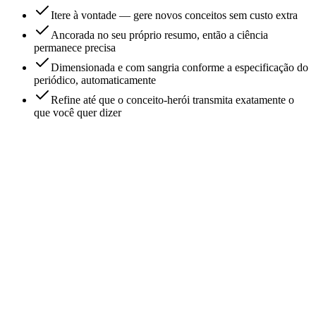
Itere à vontade — gere novos conceitos sem custo extra
Ancorada no seu próprio resumo, então a ciência
permanece precisa
Dimensionada e com sangria conforme a especificação do
periódico, automaticamente
Refine até que o conceito-herói transmita exatamente o
que você quer dizer
Posso submeter uma capa gerada por IA a um periódico?
O gerador de capa de revista científica é gratuito?
Posso gerar uma capa a partir de um PDF ou de um resumo gráfico?