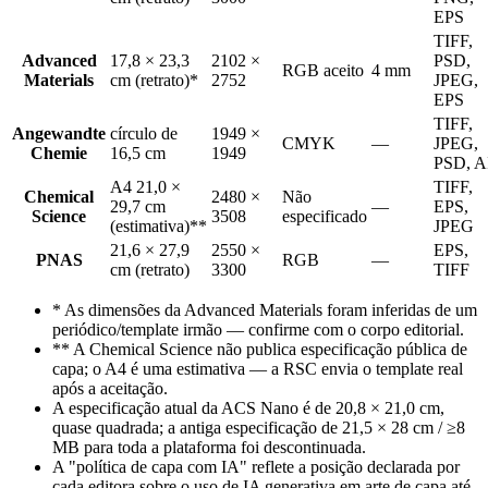
EPS
TIFF,
Advanced
17,8 × 23,3
2102 ×
PSD,
RGB aceito
4 mm
Materials
cm (retrato)*
2752
JPEG,
EPS
TIFF,
Angewandte
círculo de
1949 ×
CMYK
—
JPEG,
Chemie
16,5 cm
1949
PSD, A
A4 21,0 ×
TIFF,
Chemical
2480 ×
Não
29,7 cm
—
EPS,
Science
3508
especificado
(estimativa)**
JPEG
21,6 × 27,9
2550 ×
EPS,
PNAS
RGB
—
cm (retrato)
3300
TIFF
* As dimensões da Advanced Materials foram inferidas de um
periódico/template irmão — confirme com o corpo editorial.
** A Chemical Science não publica especificação pública de
capa; o A4 é uma estimativa — a RSC envia o template real
após a aceitação.
A especificação atual da ACS Nano é de 20,8 × 21,0 cm,
quase quadrada; a antiga especificação de 21,5 × 28 cm / ≥8
MB para toda a plataforma foi descontinuada.
A "política de capa com IA" reflete a posição declarada por
cada editora sobre o uso de IA generativa em arte de capa até