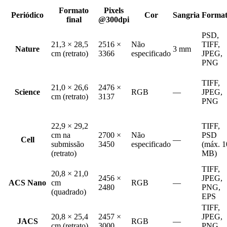
Formato
Pixels
Periódico
Cor
Sangria
Format
final
@300dpi
PSD,
21,3 × 28,5
2516 ×
Não
TIFF,
Nature
3 mm
cm (retrato)
3366
especificado
JPEG,
PNG
TIFF,
21,0 × 26,6
2476 ×
Science
RGB
—
JPEG,
cm (retrato)
3137
PNG
22,9 × 29,2
TIFF,
cm na
2700 ×
Não
PSD
Cell
—
submissão
3450
especificado
(máx. 1
(retrato)
MB)
TIFF,
20,8 × 21,0
2456 ×
JPEG,
ACS Nano
cm
RGB
—
2480
PNG,
(quadrado)
EPS
TIFF,
20,8 × 25,4
2457 ×
JPEG,
JACS
RGB
—
cm (retrato)
3000
PNG,