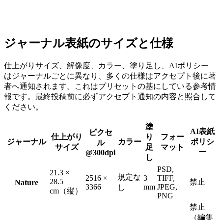
ジャーナル表紙のサイズと仕様
仕上がりサイズ、解像度、カラー、塗り足し、AIポリシー
はジャーナルごとに異なり、多くの仕様はアクセプト後に著
者へ通知されます。これはプリセットの基にしている参考情
報です。最終投稿前に必ずアクセプト通知の内容と照合して
ください。
塗
AI表紙
ピクセ
仕上がり
り
フォー
ジャーナル
カラー
ポリシ
ル
サイズ
足
マット
ー
@300dpi
し
PSD,
21.3 ×
規定な
2516 ×
3
TIFF,
28.5
禁止
Nature
3366
mm
JPEG,
し
cm（縦）
PNG
禁止
（編集