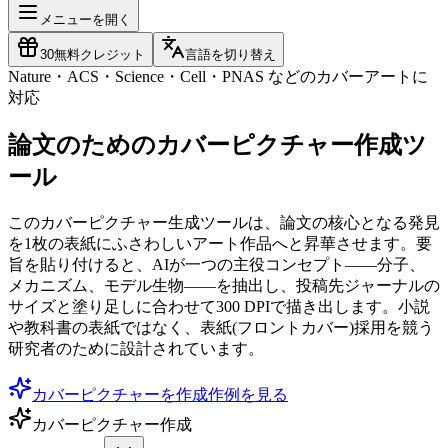
メニューを開く
30
無料クレジット
言語を切り替え
Nature・ACS・Science・Cell・PNAS などのカバーアートに
対応
論文のためのカバーピクチャー作成ツ
ール
このカバーピクチャー生成ツールは、論文の核心となる発見
を1枚の表紙にふさわしいアート作品へと昇華させます。要
旨を貼り付けると、AIが一つの主役コンセプト——分子、
メカニズム、モデル生物——を抽出し、投稿先ジャーナルの
サイズと塗り足しに合わせて300 DPIで描き出します。小説
や教科書の表紙ではなく、表紙(フロントカバー)採用を競う
研究者のために設計されています。
カバーピクチャーを作成
作例を見る
カバーピクチャー作成