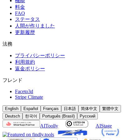
機能
料金
FAQ
ステータス
人間が作りました
更新履歴
法務
プライバシーポリシー
利用規約
返金ポリシー
フレンド
Faceto3d
Stripe Climate
English
Español
Français
日本語
简体中文
繁體中文
Deutsch
한국어
Português (Brasil)
Русский
AIToolly
AIStage