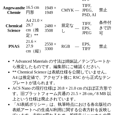
TIFF,
16.5 cm
Angewandte
1949 ×
禁止
CMYK
—
JPEG,
円形
Chemie
1949
PSD, AI
A4 21.0 ×
条件付
TIFF,
29.7
規定な
Chemical
2480 ×
きで許
—
EPS,
cm（推
Science
3508
し
JPEG
可
定）**
21.6 ×
2550 ×
EPS,
27.9
PNAS
RGB
—
禁止
3300
TIFF
cm（縦）
* Advanced Materials の寸法は姉妹誌／テンプレートか
ら推定したものです。編集部にご確認ください。
** Chemical Science は表紙仕様を公開していません。
A4 は推定値で、アクセプト後に RSC から正式なテン
プレートが送られます。
ACS Nano の現行仕様は 20.8 × 21.0 cm のほぼ正方形で
す。旧プラットフォーム共通の 21.5 × 28 cm／8 MB 以
上という仕様は廃止されています。
「AI表紙ポリシー」は、執筆時点における各出版社の
表紙アートへの生成AI利用に関する公表方針を反映し