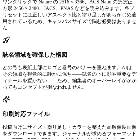
ワンクリックで Nature の 2516 × 3366、ACS Nano のほぼ正
方形 2456 × 2480、JACS、PNAS などを読み込みます。各プ
リセットには正しいアスペクト比と塗り足しがあらかじめ適
用されているため、キャンバスサイズで悩む必要はありませ
ん。
誌名領域を確保した構図
どの号も表紙上部にロゴと巻号のバナーを重ねます。AIは
その領域を視覚的に静かに保ち——誌名の下に顔や重要なデ
ィテールを置かない——ため、編集者のオーバーレイがかか
ってもコンセプトが損なわれません。
印刷対応ファイル
投稿向けにサイズ・塗り足し・カラーを整えた高解像度画像
をダウンロードできます。ジャーナルが求めるフォーマット