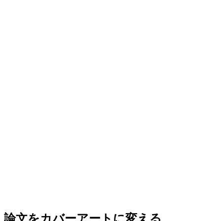
AIで生成したカバーピクチャーをジャーナルに投稿できますか？
このカバーピクチャー作成ツールは無料で使えますか？
PDFやグラフィカルアブストラクトから表紙を生成できますか？
ジャーナルの表紙にはどのサイズと解像度が必要ですか？
優れた表紙なら論文が表紙に選ばれることは保証されますか？
カバーピクチャー作成ツールとグラフィカルアブストラクトはどう違い
ますか？
論文をカバーアートに変える