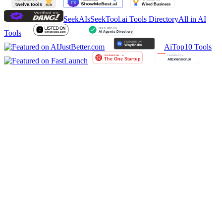
SeekAIs
SeekTool.ai Tools Directory
All in AI
Tools
AiTop10 Tools