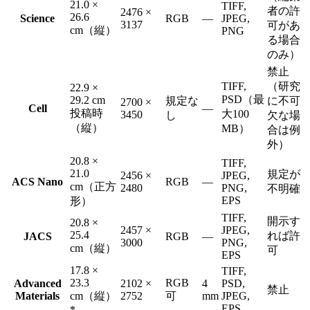
21.0 ×
TIFF,
者の許
2476 ×
26.6
Science
RGB
—
JPEG,
3137
可があ
cm（縦）
PNG
る場合
のみ）
禁止
TIFF,
（研究
22.9 ×
PSD（最
29.2 cm
規定な
に不可
2700 ×
Cell
—
投稿時
大100
3450
し
欠な場
（縦）
MB）
合は例
外）
20.8 ×
TIFF,
21.0
規定が
2456 ×
JPEG,
ACS Nano
RGB
—
cm（正方
2480
PNG,
不明確
EPS
形）
TIFF,
開示す
20.8 ×
2457 ×
JPEG,
25.4
れば許
JACS
RGB
—
3000
PNG,
cm（縦）
可
EPS
17.8 ×
TIFF,
23.3
RGB
Advanced
2102 ×
4
PSD,
禁止
Materials
cm（縦）
2752
可
mm
JPEG,
EPS
*